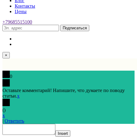
Блог
Контакты
Цены
+79685515100
Подписаться
×
0
Оставьте комментарий! Напишите, что думаете по поводу
статьи.
x
(
)
x
|
Ответить
Insert