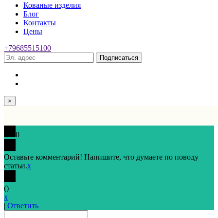
Кованые изделия
Блог
Контакты
Цены
+79685515100
Подписаться
×
0
Оставьте комментарий! Напишите, что думаете по поводу
статьи.
x
(
)
x
|
Ответить