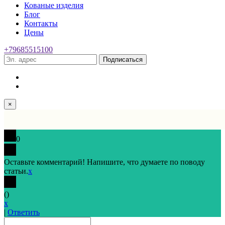
Кованые изделия
Блог
Контакты
Цены
+79685515100
Подписаться
×
0
Оставьте комментарий! Напишите, что думаете по поводу
статьи.
x
(
)
x
|
Ответить