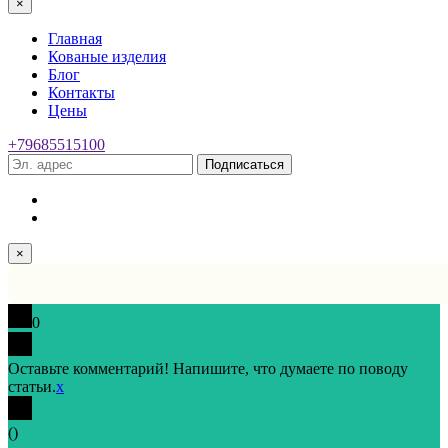
×
Главная
Кованые изделия
Блог
Контакты
Цены
+79685515100
Подписаться
×
0
Оставьте комментарий! Напишите, что думаете по поводу
статьи.
x
(
)