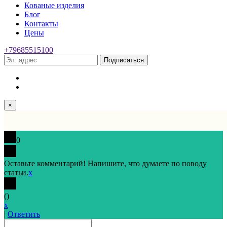
Кованые изделия
Блог
Контакты
Цены
+79685515100
Подписаться
×
0
Оставьте комментарий! Напишите, что думаете по поводу
статьи.
x
(
)
x
|
Ответить