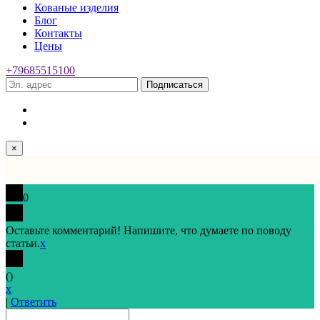
Кованые изделия
Блог
Контакты
Цены
+79685515100
Подписаться
×
0
Оставьте комментарий! Напишите, что думаете по поводу
статьи.
x
(
)
x
|
Ответить