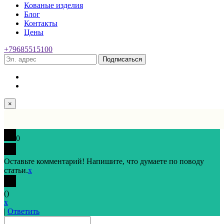
Кованые изделия
Блог
Контакты
Цены
+79685515100
Подписаться
×
0
Оставьте комментарий! Напишите, что думаете по поводу
статьи.
x
(
)
x
|
Ответить