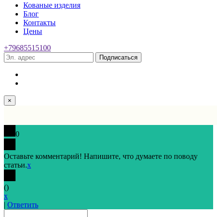
Кованые изделия
Блог
Контакты
Цены
+79685515100
Подписаться
×
0
Оставьте комментарий! Напишите, что думаете по поводу
статьи.
x
(
)
x
|
Ответить