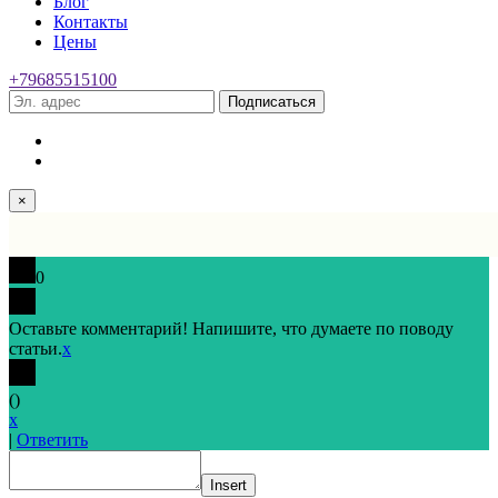
Блог
Контакты
Цены
+79685515100
Подписаться
×
0
Оставьте комментарий! Напишите, что думаете по поводу
статьи.
x
(
)
x
|
Ответить
Insert