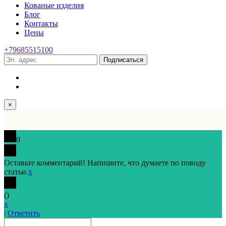
Кованые изделия
Блог
Контакты
Цены
+79685515100
Подписаться
×
0
Оставьте комментарий! Напишите, что думаете по поводу
статьи.
x
(
)
x
|
Ответить