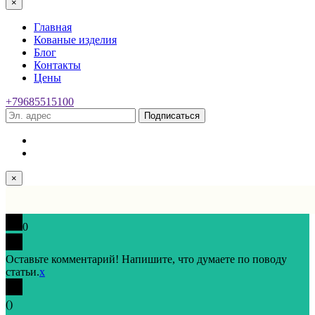
×
Главная
Кованые изделия
Блог
Контакты
Цены
+79685515100
Подписаться
×
0
Оставьте комментарий! Напишите, что думаете по поводу
статьи.
x
(
)