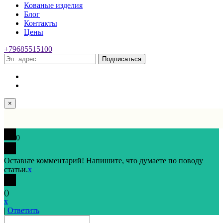
Кованые изделия
Блог
Контакты
Цены
+79685515100
Подписаться
×
0
Оставьте комментарий! Напишите, что думаете по поводу
статьи.
x
(
)
x
|
Ответить