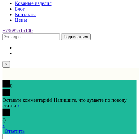
Кованые изделия
Блог
Контакты
Цены
+79685515100
Подписаться
×
0
Оставьте комментарий! Напишите, что думаете по поводу
статьи.
x
(
)
x
|
Ответить