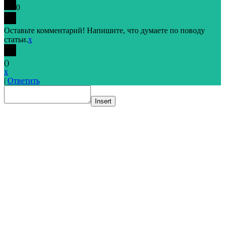
0
Оставьте комментарий! Напишите, что думаете по поводу
статьи.
x
(
)
x
|
Ответить
Insert