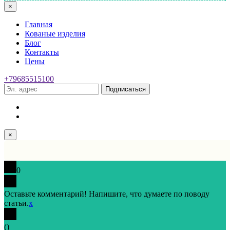
×
Главная
Кованые изделия
Блог
Контакты
Цены
+79685515100
Подписаться
×
0
Оставьте комментарий! Напишите, что думаете по поводу
статьи.
x
(
)