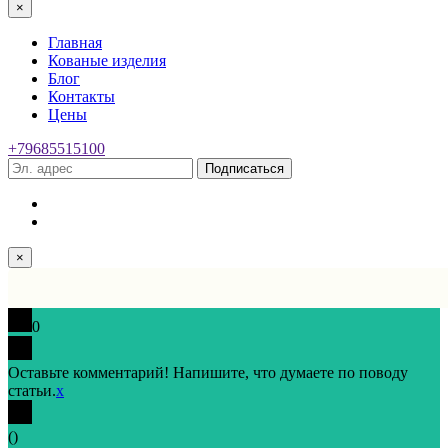
×
Главная
Кованые изделия
Блог
Контакты
Цены
+79685515100
Подписаться
×
0
Оставьте комментарий! Напишите, что думаете по поводу
статьи.
x
(
)