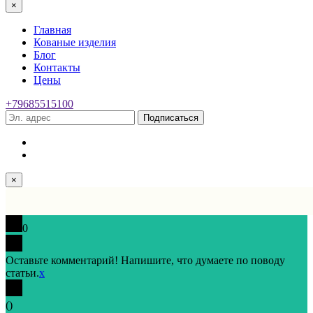
×
Главная
Кованые изделия
Блог
Контакты
Цены
+79685515100
Подписаться
×
0
Оставьте комментарий! Напишите, что думаете по поводу
статьи.
x
(
)