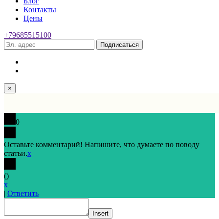
Блог
Контакты
Цены
+79685515100
Подписаться
×
0
Оставьте комментарий! Напишите, что думаете по поводу
статьи.
x
(
)
x
|
Ответить
Insert