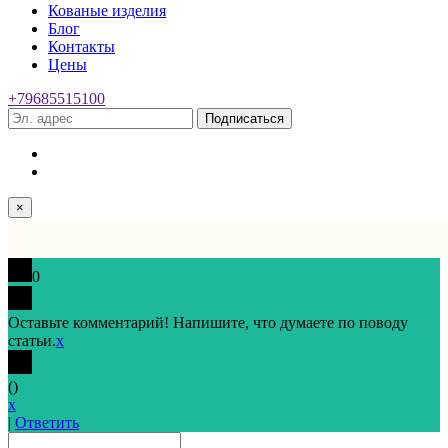
Кованые изделия
Блог
Контакты
Цены
+79685515100
Подписаться
×
0
Оставьте комментарий! Напишите, что думаете по поводу
статьи.
x
(
)
x
|
Ответить