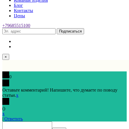
Кованые изделия
Блог
Контакты
Цены
+79685515100
Подписаться
×
0
Оставьте комментарий! Напишите, что думаете по поводу
статьи.
x
(
)
x
|
Ответить