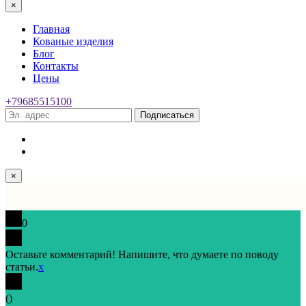
×
Главная
Кованые изделия
Блог
Контакты
Цены
+79685515100
Подписаться
×
0
Оставьте комментарий! Напишите, что думаете по поводу
статьи.
x
(
)