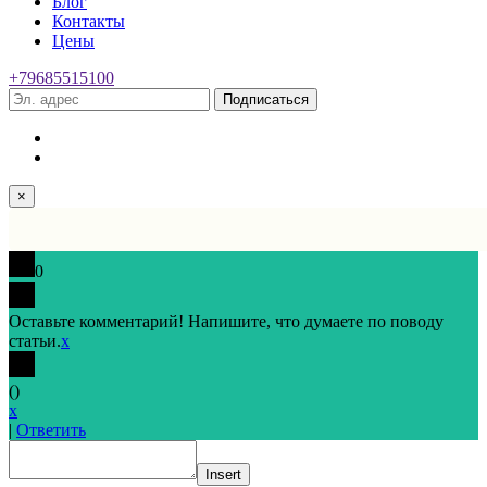
Блог
Контакты
Цены
+79685515100
Подписаться
×
0
Оставьте комментарий! Напишите, что думаете по поводу
статьи.
x
(
)
x
|
Ответить
Insert