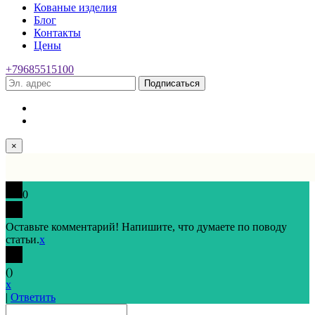
Кованые изделия
Блог
Контакты
Цены
+79685515100
Подписаться
×
0
Оставьте комментарий! Напишите, что думаете по поводу
статьи.
x
(
)
x
|
Ответить