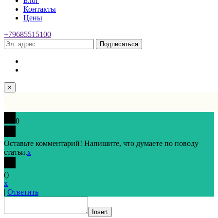
Блог
Контакты
Цены
+79685515100
Подписаться
×
0
Оставьте комментарий! Напишите, что думаете по поводу
статьи.
x
(
)
x
|
Ответить
Insert