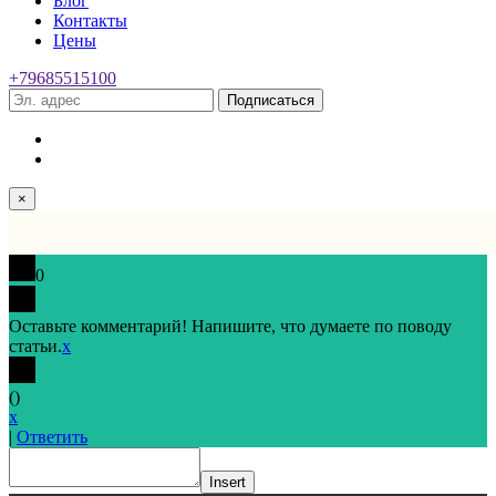
Блог
Контакты
Цены
+79685515100
Подписаться
×
0
Оставьте комментарий! Напишите, что думаете по поводу
статьи.
x
(
)
x
|
Ответить
Insert