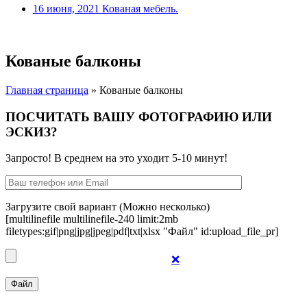
16 июня, 2021
Кованая мебель.
Кованые балконы
Главная страница
»
Кованые балконы
ПОСЧИТАТЬ ВАШУ ФОТОГРАФИЮ ИЛИ
ЭСКИЗ?
Запросто! В среднем на это уходит 5-10 минут!
Загрузите свой вариант (Можно несколько)
[multilinefile multilinefile-240 limit:2mb
filetypes:gif|png|jpg|jpeg|pdf|txt|xlsx "Файл" id:upload_file_pr]
❌